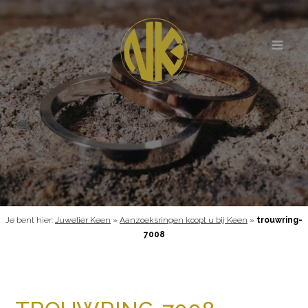
Je bent hier:
Juwelier Keen
»
Aanzoeksringen koopt u bij Keen
»
trouwring-
7008