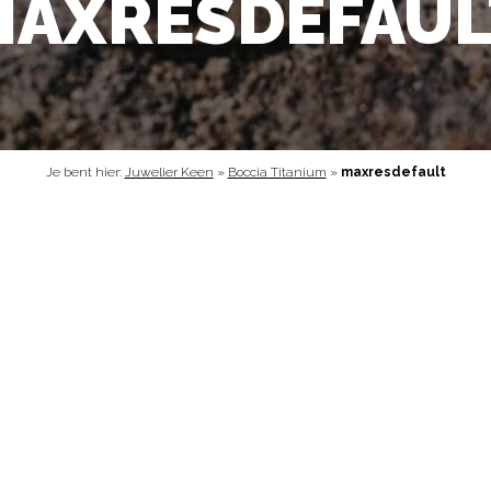
MAXRESDEFAUL
Je bent hier:
Juwelier Keen
»
Boccia Titanium
»
maxresdefault