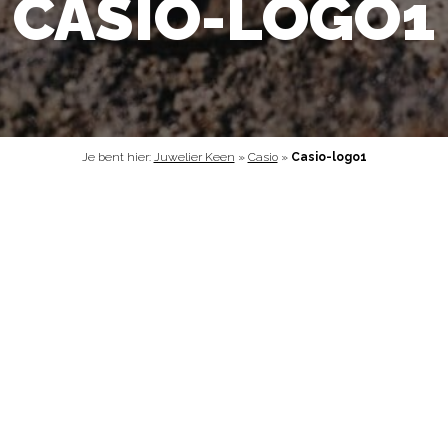
CASIO-LOGO1
Je bent hier:
Juwelier Keen
»
Casio
»
Casio-logo1