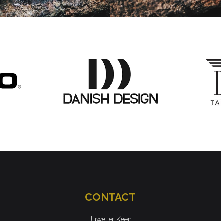
CONTACT
Juwelier Keen