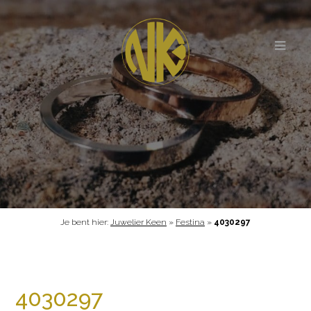
Je bent hier:
Juwelier Keen
»
Festina
»
4030297
4030297