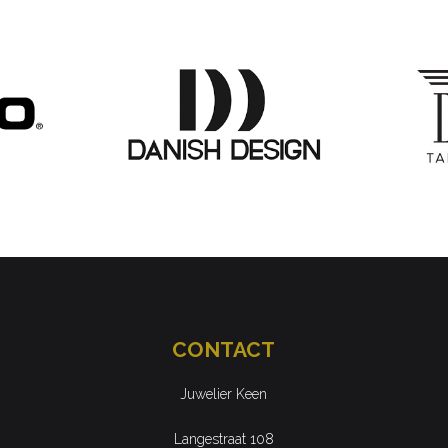
CONTACT
Juwelier Keen
Langestraat 108