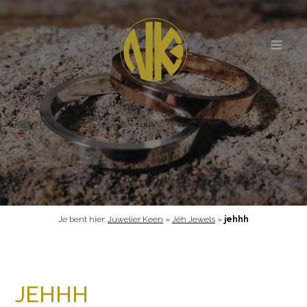
Je bent hier:
Juwelier Keen
»
Jéh Jewels
»
jehhh
JEHHH