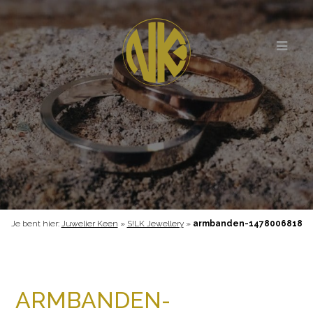
Je bent hier:
Juwelier Keen
»
S!LK Jewellery
»
armbanden-1478006818
ARMBANDEN-