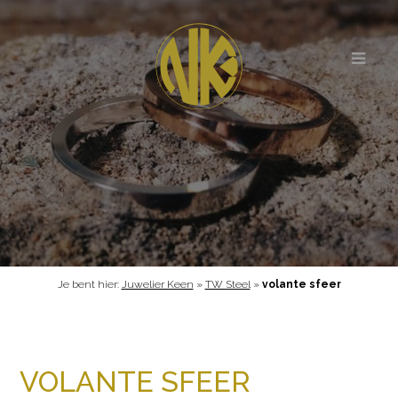
Je bent hier:
Juwelier Keen
»
TW Steel
»
volante sfeer
VOLANTE SFEER